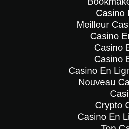
Bookmaker
Casino 
Meilleur Cas
Casino E
Casino 
Casino 
Casino En Lig
Nouveau Ca
Casi
Crypto 
Casino En L
Top Ca