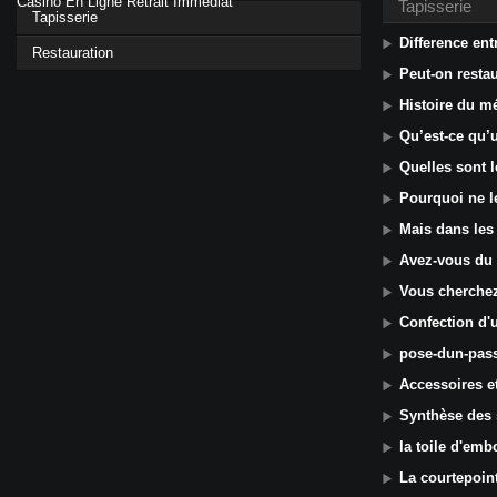
Casino En Ligne Retrait Immédiat
Tapisserie
Tapisserie
Difference ent
Restauration
Peut-on resta
Histoire du mé
Qu’est-ce qu’u
Quelles sont l
Pourquoi ne le
Mais dans les 
Avez-vous du 
Vous cherchez
Confection d'
pose-dun-pas
Accessoires et
Synthèse des 
la toile d'emb
La courtepoint