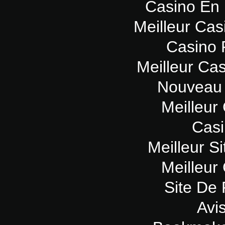
Casino En 
Meilleur Cas
Casino 
Meilleur Ca
Nouveau 
Meilleur
Casi
Meilleur Si
Meilleur
Site De 
Avi