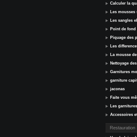
Calculer la qu
Les mousses 
Les sangles e
Point de fond
Piquage des p
Les differenc
La mousse de 
Nettoyage des
Garnitures m
garniture cap
jaconas
Faite vous mê
Les garniture
Accessoires et
Restauration