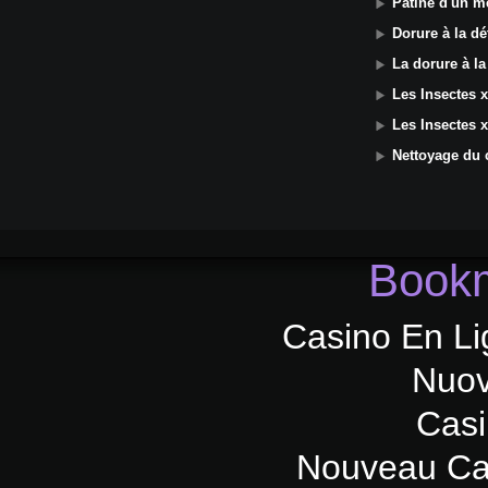
Patine d'un m
Dorure à la d
La dorure à l
Les Insectes 
Les Insectes 
Nettoyage du c
Bookm
Casino En Li
Nuov
Casi
Nouveau Ca