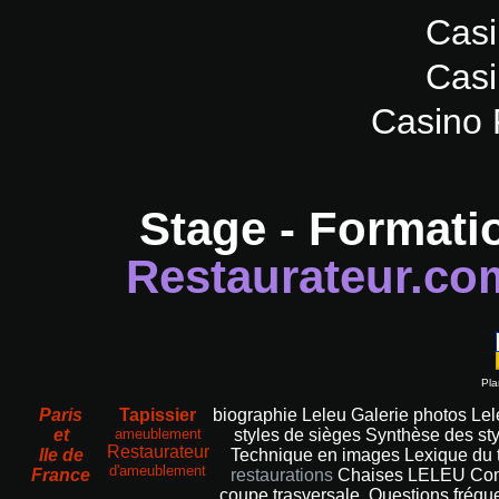
Casi
Casi
Casino 
Stage - Formati
Restaurateur.co
Pla
Paris
Tapissier
biographie Leleu
Galerie photos Le
et
ameublement
styles de sièges
Synthèse des sty
Restaurateur
Ile de
Technique en images
Lexique du 
d'ameublement
France
restaurations
Chaises LELEU
Com
coupe trasversale
Questions fréqu