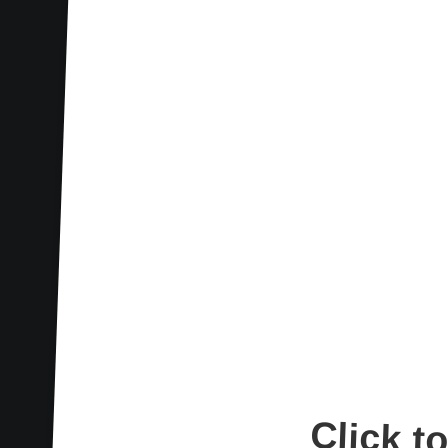
re
You are browsing
Maison salamandre da
décorateu
Download thi
Click t