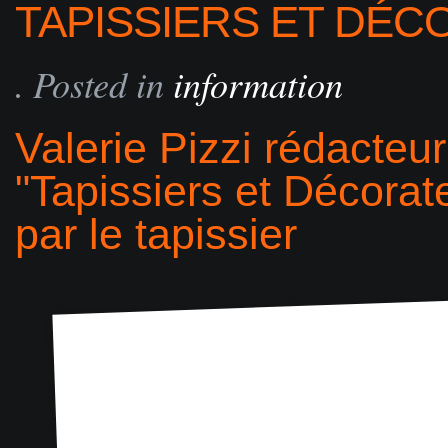
TAPISSIERS ET DÉC
. Posted in
information
Valerie Pizzi rédacteu
"Tapissiers et Décorateu
par le tapissier
Navigation tip: Hover mo
side of the image to s
res