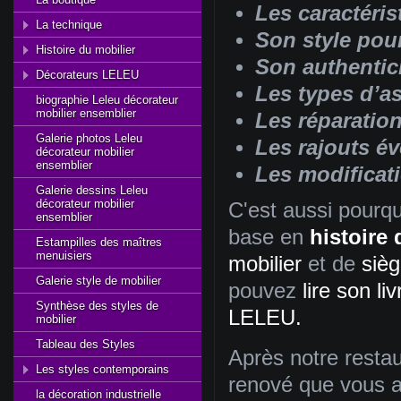
Les caractéris
La technique
Son style pou
Histoire du mobilier
Son authentici
Décorateurs LELEU
Les types d’a
biographie Leleu décorateur
mobilier ensemblier
Les réparation
Galerie photos Leleu
Les rajouts év
décorateur mobilier
ensemblier
Les modificat
Galerie dessins Leleu
décorateur mobilier
C'est aussi pourq
ensemblier
base en
histoire d
Estampilles des maîtres
menuisiers
mobilier
et de
siè
Galerie style de mobilier
pouvez
lire son l
Synthèse des styles de
LELEU.
mobilier
Tableau des Styles
Après notre restau
Les styles contemporains
renové que vous au
la décoration industrielle