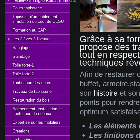
Casino En Ligne Retrait Immédiat
Cours tapisserie
Tapissier d'ameublement |
simulation du cout de CESU
Formation au CAP
Grâce à sa for
Les élèves à l'oeuvre
propose des tr
Sanglage
tout en respect
Guindage
techniques rév
Toile forte-1
Afin de restaurer o
Toile forte-2
buffet, armoire,sta
Tarification des cours
Travaux de tapisserie
son
histoire
et so
Restauration du bois
points pour rendre 
Agencement, installation et
optimum satisfaisan
confection de rideaux
Expertise sur les mobiliers
Les éléments 
Créations
Les finitions
d
La boutique