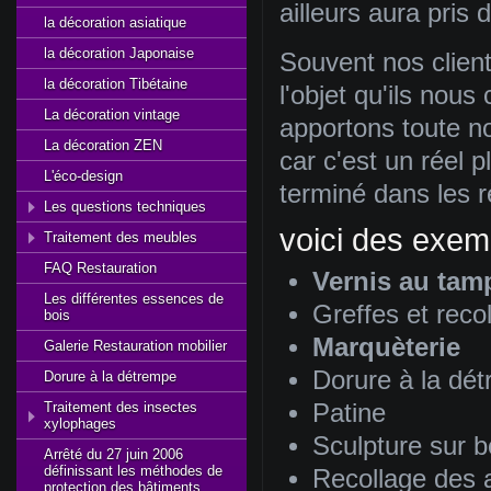
ailleurs aura pris d
la décoration asiatique
la décoration Japonaise
Souvent nos client
la décoration Tibétaine
l'objet qu'ils nou
La décoration vintage
apportons toute no
La décoration ZEN
car c'est un réel p
L'éco-design
terminé dans les rè
Les questions techniques
voici des exem
Traitement des meubles
FAQ Restauration
Vernis au ta
Les différentes essences de
Greffes et reco
bois
Marquèterie
Galerie Restauration mobilier
Dorure à la dé
Dorure à la détrempe
Traitement des insectes
Patine
xylophages
Sculpture sur b
Arrêté du 27 juin 2006
définissant les méthodes de
Recollage des
protection des bâtiments