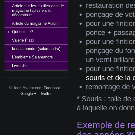
restauration de
Article sur les textiles dans le
magazine tapissiers et
ponçage de vo
décorateurs
pour une finiti
Article du magazine Aladin
ponce + passag
Qui suis-je?
pour une finiti
Valerie Pizzi
la salamandre (salamandra)
ponçage du fond
L'emblème Salamandre
un verni brillant
Livre d'or
pour une finitio
souris et de la c
remontage de 
© JoomAvatar.com
Facebook
-
Google +
-
Twitter
* Souris : toile d
à laquelle on donn
Exemple de re
des années 30