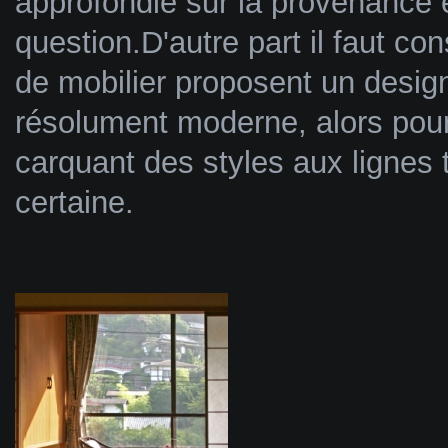
approfondie sur la provenance e
question.D'autre part il faut co
de mobilier proposent un design 
résolument moderne, alors pourq
carquant des styles aux lignes tr
certaine.