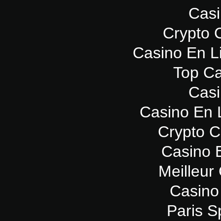
Casi
Crypto 
Casino En L
Top Ca
Casi
Casino En 
Crypto 
Casino 
Meilleur
Casino
Paris Sp