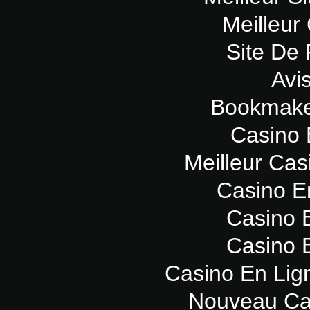
Meilleur
Site De 
Avi
Bookmaker
Casino 
Meilleur Cas
Casino E
Casino 
Casino 
Casino En Lig
Nouveau Ca