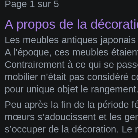
Page 1 sur 5
A propos de la décorat
Les meubles antiques japonais 
A l’époque, ces meubles étaient
Contrairement à ce qui se pass
mobilier n’était pas considéré 
pour unique objet le rangement
Peu après la fin de la période f
mœurs s’adoucissent et les ge
s’occuper de la décoration. Le