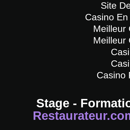
Site De
Casino En 
Meilleur
Meilleur
Casi
Casi
Casino 
Stage - Formati
Restaurateur.co