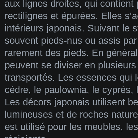
aux lignes droites, qui contien
rectilignes et épurées. Elles s’
intérieurs japonais. Suivant le 
souvent pieds-nus ou assis par 
rarement des pieds. En général,
peuvent se diviser en plusieurs 
transportés. Les essences qui l
cèdre, le paulownia, le cyprès,
Les décors japonais utilisent 
lumineuses et de roches nature
est utilisé pour les meubles, le