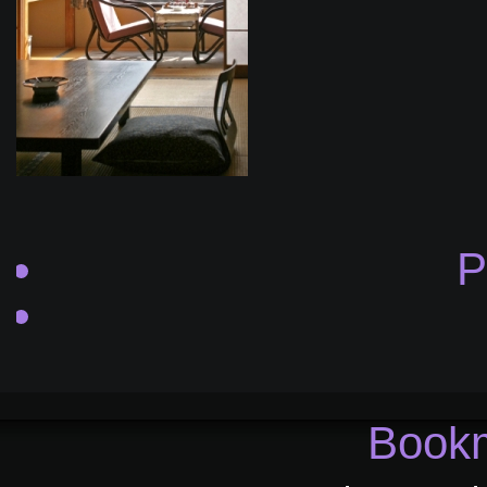
P
Bookm