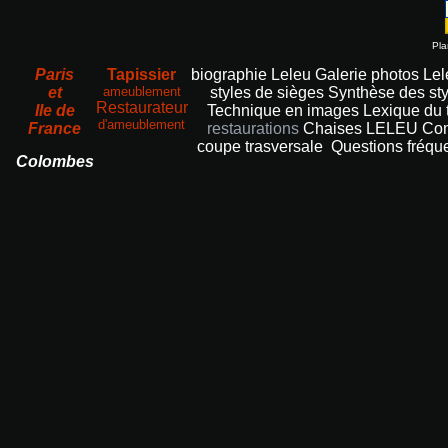
Pla
Paris
Tapissier
biographie Leleu
Galerie photos Le
et
ameublement
styles de sièges
Synthèse des sty
Restaurateur
Ile de
Technique en images
Lexique du 
d'ameublement
France
restaurations
Chaises LELEU
Com
coupe trasversale
Questions fréqu
Colombes