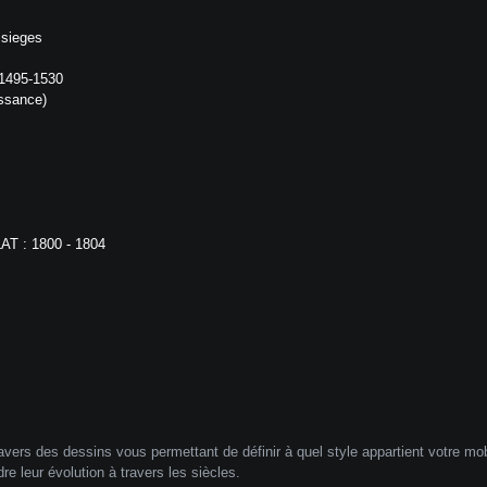
 sieges
 1495-1530
issance)
T : 1800 - 1804
avers des dessins vous permettant de définir à quel style appartient votre mobi
 leur évolution à travers les siècles.