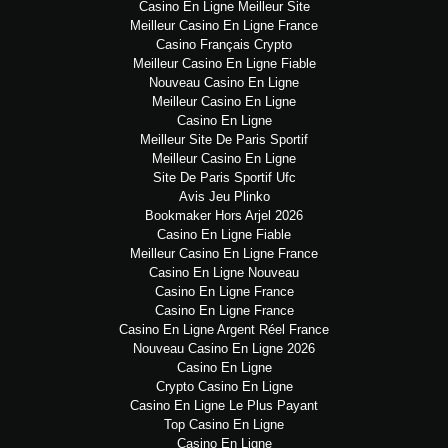
Casino En Ligne Meilleur Site
Meilleur Casino En Ligne France
Casino Français Crypto
Meilleur Casino En Ligne Fiable
Nouveau Casino En Ligne
Meilleur Casino En Ligne
Casino En Ligne
Meilleur Site De Paris Sportif
Meilleur Casino En Ligne
Site De Paris Sportif Ufc
Avis Jeu Plinko
Bookmaker Hors Arjel 2026
Casino En Ligne Fiable
Meilleur Casino En Ligne France
Casino En Ligne Nouveau
Casino En Ligne France
Casino En Ligne France
Casino En Ligne Argent Réel France
Nouveau Casino En Ligne 2026
Casino En Ligne
Crypto Casino En Ligne
Casino En Ligne Le Plus Payant
Top Casino En Ligne
Casino En Ligne