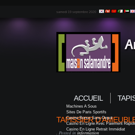
samedi 19 septembre 2020
ACCUEIL
TAPI
Machines A Sous
Sites De Paris Sportifs
TAPISSIER D'AMEUBL
Casino Bonus Sans Depot
Casino En Ligne Avec Paiement Rapid
Casino En Ligne Retrait Immédiat
. Posted in
information