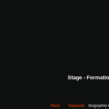
Stage - Formati
Paris
Tapissier
biographie 