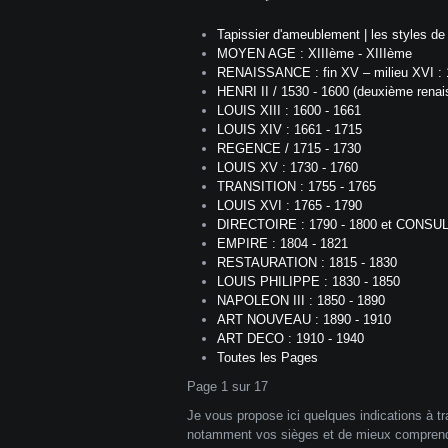
Tapissier d'ameublement | les styles de
MOYEN AGE : XIIIème - XIIIème
RENAISSANCE : fin XV – milieu XVI :
HENRI II / 1530 - 1600 (deuxième rena
LOUIS XIII : 1600 - 1661
LOUIS XIV : 1661 - 1715
REGENCE / 1715 - 1730
LOUIS XV : 1730 - 1760
TRANSITION : 1755 - 1765
LOUIS XVI : 1765 - 1790
DIRECTOIRE : 1790 - 1800 et CONSULA
EMPIRE : 1804 - 1821
RESTAURATION : 1815 - 1830
LOUIS PHILIPPE : 1830 - 1850
NAPOLEON III : 1850 - 1890
ART NOUVEAU : 1890 - 1910
ART DECO : 1910 - 1940
Toutes les Pages
Page 1 sur 17
Je vous propose ici quelques indications à tr
notamment vos sièges et de mieux comprendre