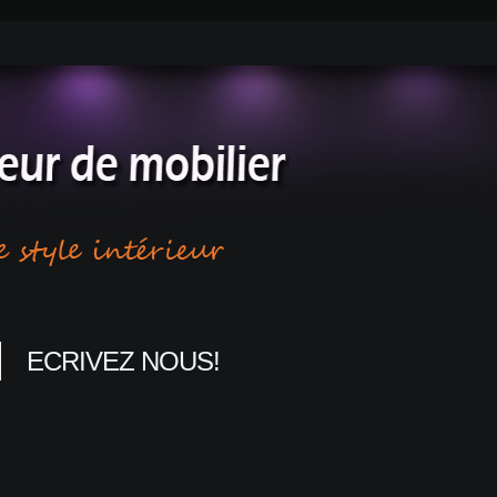
ECRIVEZ NOUS!