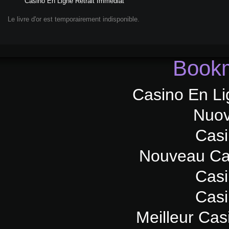
Casino En Ligne Retrait Immédiat
Le livre d'or est temporairement indisponible.
Bookm
Casino En Li
Nuov
Casi
Nouveau Ca
Casi
Casi
Meilleur Cas