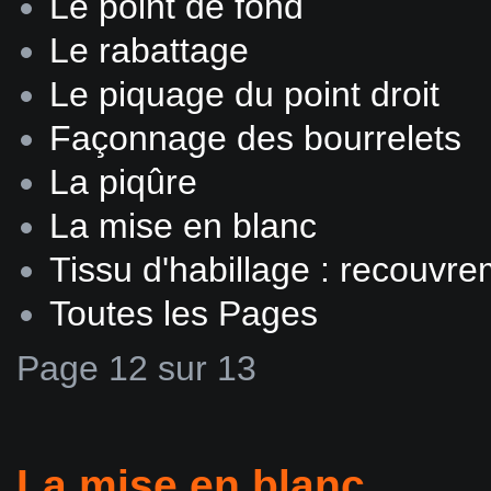
Le point de fond
Le rabattage
Le piquage du point droit
Façonnage des bourrelets
La piqûre
La mise en blanc
Tissu d'habillage : recouvr
Toutes les Pages
Page 12 sur 13
La mise en blanc