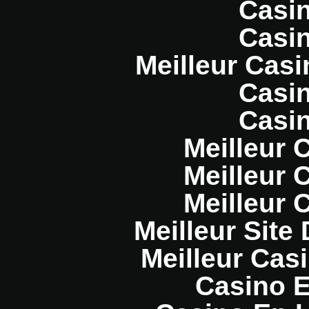
Casi
Casi
Meilleur Cas
Casi
Casi
Meilleur 
Meilleur 
Meilleur 
Meilleur Site
Meilleur Cas
Casino E