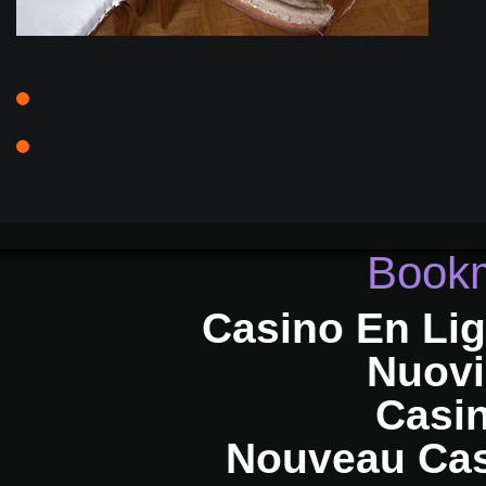
Bookm
Casino En Lig
Nuovi
Casi
Nouveau Cas