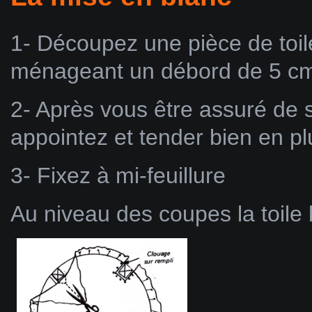
1- Découpez une pièce de toile
ménageant un débord de 5 cm 
2- Après vous être assuré de s
appointez et tender bien en plu
3- Fixez à mi-feuillure
Au niveau des coupes la toile 