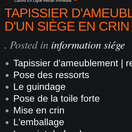
Casino En Ligne Retrait Immédiat
TAPISSIER D'AMEUB
D'UN SIÈGE EN CRIN
. Posted in
information siége
Tapissier d'ameublement | re
Pose des ressorts
Le guindage
Pose de la toile forte
Mise en crin
L'emballage