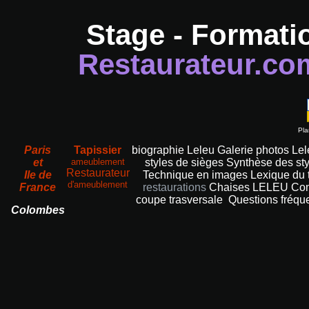
Stage - Formati
Restaurateur.co
Pla
Paris
Tapissier
biographie Leleu
Galerie photos Le
et
ameublement
styles de sièges
Synthèse des sty
Restaurateur
Ile de
Technique en images
Lexique du 
d'ameublement
France
restaurations
Chaises LELEU
Com
coupe trasversale
Questions fréqu
Colombes