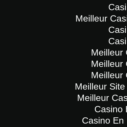
Casi
Meilleur Cas
Casi
Casi
Meilleur
Meilleur
Meilleur
Meilleur Sit
Meilleur Ca
Casino 
Casino En 