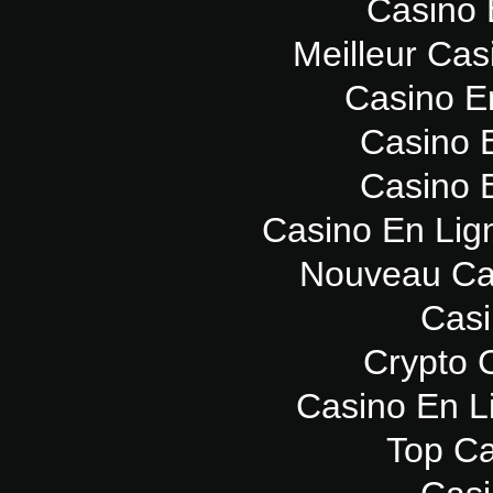
Casino 
Meilleur Cas
Casino E
Casino 
Casino 
Casino En Lig
Nouveau Ca
Casi
Crypto 
Casino En L
Top Ca