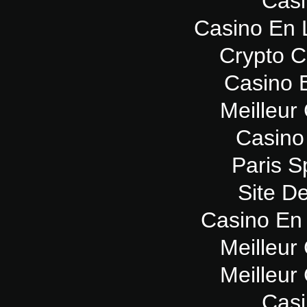
Casi
Casino En 
Crypto 
Casino 
Meilleur
Casino
Paris Sp
Site De
Casino En 
Meilleur
Meilleur
Casi