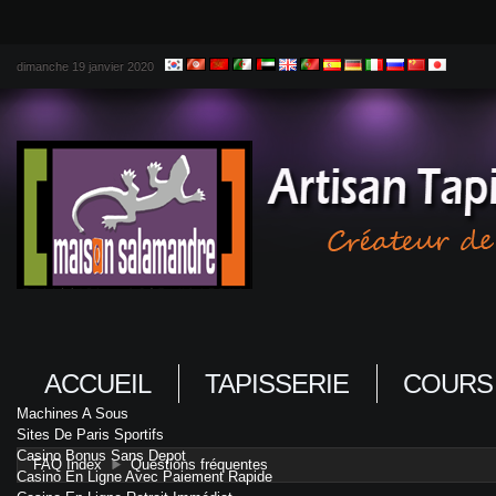
dimanche 19 janvier 2020
ACCUEIL
TAPISSERIE
COURS
Machines A Sous
Sites De Paris Sportifs
Casino Bonus Sans Depot
FAQ Index
Questions fréquentes
Casino En Ligne Avec Paiement Rapide