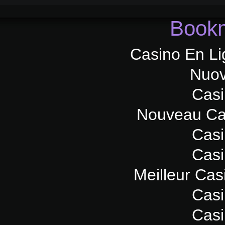
Bookm
Casino En Li
Nuov
Casi
Nouveau Ca
Casi
Casi
Meilleur Cas
Casi
Casi