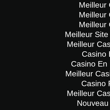
Meilleur
Meilleur
Meilleur
Meilleur Sit
Meilleur Ca
Casino 
Casino En 
Meilleur Cas
Casino 
Meilleur Ca
Nouveau 