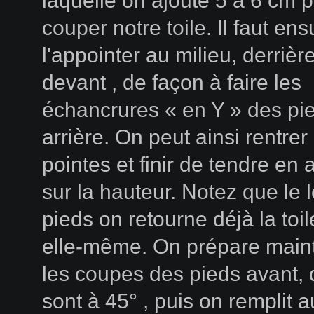
laquelle on ajoute 5 à 6 cm 
couper notre toile. Il faut ens
l'appointer au milieu, derrière
devant , de façon à faire les
échancrures « en Y » des pi
arrière. On peut ainsi rentrer
pointes et finir de tendre en 
sur la hauteur. Notez que le 
pieds on retourne déjà la toil
elle-même. On prépare main
les coupes des pieds avant, q
sont à 45° , puis on remplit a