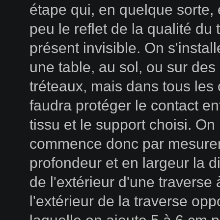
étape qui, en quelque sorte, 
peu le reflet de la qualité du 
présent invisible. On s'install
une table, au sol, ou sur des
tréteaux, mais dans tous les c
faudra protéger le contact en
tissu et le support choisi. On
commence donc par mesure
profondeur et en largeur la d
de l'extérieur d'une traverse 
l'extérieur de la traverse op