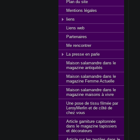
Plan du site
Mentions légales
liens
Liens web
Partenaires
Me rencontrer
La presse en parle
Maison salamandre dans le
magazine antiquités
Maison salamandre dans le
magazine Femme Actuelle
Maison salamandre dans le
magazine maisons à vivre
Une pose de tissu filmée par
LeroyMerlin et de côté de
chez vous
Article garniture capitonnée
dans le magazine tapissiers
et décorateurs
Article sur les textiles dans le