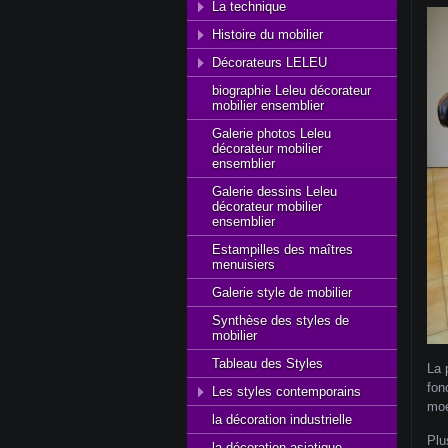
La technique
Histoire du mobilier
Décorateurs LELEU
biographie Leleu décorateur
mobilier ensemblier
Galerie photos Leleu
décorateur mobilier
ensemblier
Galerie dessins Leleu
décorateur mobilier
ensemblier
Estampilles des maîtres
menuisiers
Galerie style de mobilier
Synthèse des styles de
mobilier
Tableau des Styles
La 
fon
Les styles contemporains
moe
la décoration industrielle
Plu
la décoration asiatique