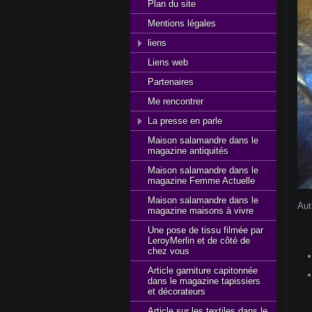
Plan du site
Mentions légales
liens
Liens web
Partenaires
Me rencontrer
La presse en parle
Maison salamandre dans le
magazine antiquités
Maison salamandre dans le
magazine Femme Actuelle
Maison salamandre dans le
Aut
magazine maisons à vivre
Une pose de tissu filmée par
LeroyMerlin et de côté de
chez vous
Article garniture capitonnée
dans le magazine tapissiers
et décorateurs
Article sur les textiles dans le