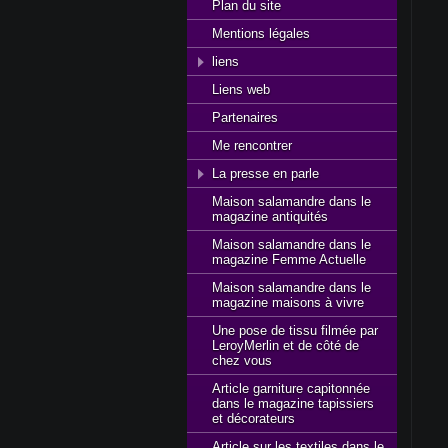
Plan du site
Mentions légales
liens
Liens web
Partenaires
Me rencontrer
La presse en parle
Maison salamandre dans le
magazine antiquités
Maison salamandre dans le
magazine Femme Actuelle
Maison salamandre dans le
magazine maisons à vivre
Une pose de tissu filmée par
LeroyMerlin et de côté de
chez vous
Article garniture capitonnée
dans le magazine tapissiers
et décorateurs
Article sur les textiles dans le