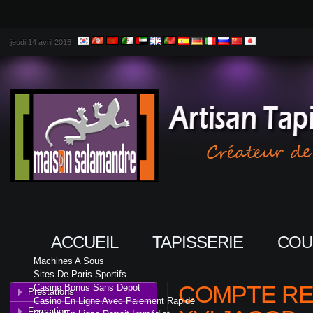
jeudi 14 avril 2016
ACCUEIL
TAPISSERIE
COU
Machines A Sous
Sites De Paris Sportifs
COMPTE REN
Casino Bonus Sans Depot
Prestations
Casino En Ligne Avec Paiement Rapide
Formation