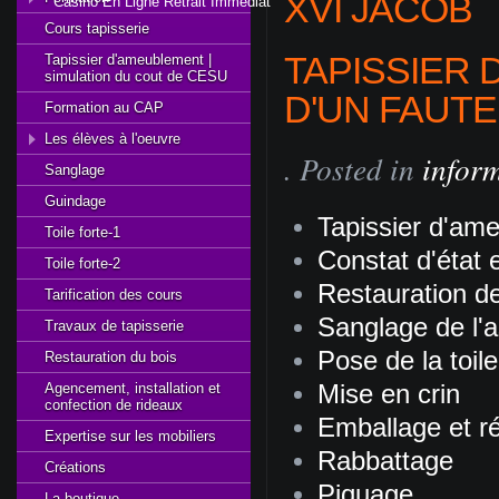
XVI JACOB
Casino En Ligne Retrait Immédiat
Cours tapisserie
TAPISSIER 
Tapissier d'ameublement |
simulation du cout de CESU
D'UN FAUTEU
Formation au CAP
Les élèves à l'oeuvre
. Posted in
inform
Sanglage
Guindage
Tapissier d'ame
Toile forte-1
Constat d'état 
Toile forte-2
Restauration d
Tarification des cours
Sanglage de l'a
Travaux de tapisserie
Pose de la toile
Restauration du bois
Agencement, installation et
Mise en crin
confection de rideaux
Emballage et ré
Expertise sur les mobiliers
Rabbattage
Créations
Piquage
La boutique