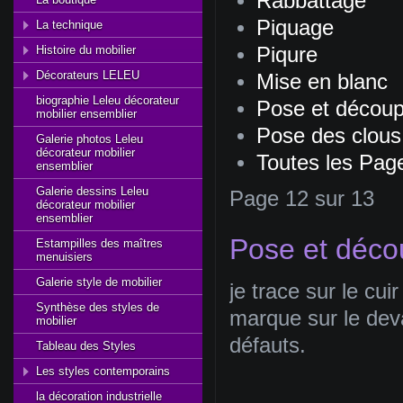
Rabbattage
Piquage
La technique
Histoire du mobilier
Piqure
Décorateurs LELEU
Mise en blanc
biographie Leleu décorateur
Pose et découp
mobilier ensemblier
Pose des clous 
Galerie photos Leleu
décorateur mobilier
Toutes les Pag
ensemblier
Galerie dessins Leleu
Page 12 sur 13
décorateur mobilier
ensemblier
Pose et déco
Estampilles des maîtres
menuisiers
Galerie style de mobilier
je trace sur le cui
Synthèse des styles de
marque sur le deva
mobilier
défauts.
Tableau des Styles
Les styles contemporains
la décoration industrielle