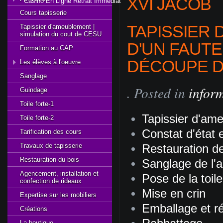
XVI JACOB
Casino En Ligne Retrait Immédiat
Cours tapisserie
TAPISSIER 
Tapissier d'ameublement |
simulation du cout de CESU
D'UN FAUTEU
Formation au CAP
DÉCOUPE D
Les élèves à l'oeuvre
Sanglage
. Posted in
inform
Guindage
Toile forte-1
Tapissier d'ame
Toile forte-2
Constat d'état 
Tarification des cours
Travaux de tapisserie
Restauration d
Restauration du bois
Sanglage de l'a
Agencement, installation et
Pose de la toile
confection de rideaux
Mise en crin
Expertise sur les mobiliers
Emballage et ré
Créations
La boutique