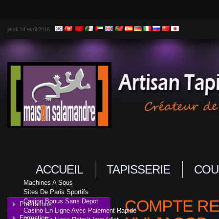
jeudi 14 avril 2016
ACCUEIL
TAPISSERIE
COU
Machines A Sous
Sites De Paris Sportifs
COMPTE REN
Casino Bonus Sans Depot
Prestations
Casino En Ligne Avec Paiement Rapide
Formation