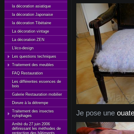
la décoration asiatique
la décoration Japonaise
la décoration Tibétaine
La décoration vintage
La décoration ZEN
L'éco-design
Les questions techniques
Traitement des meubles
FAQ Restauration
Les différentes essences de
bois
Galerie Restauration mobilier
Dorure à la détrempe
Traitement des insectes
Je pose une
ouat
xylophages
Arrêté du 27 juin 2006
définissant les méthodes de
protection des bâtiments