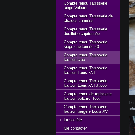
Compte rendu Tapisserie
siege Voltaire
Compte rendu Tapisserie de
chaises cannées
Compte rendu Tapisserie
douillette capitonnée
Compte rendu Tapisserie
siège capitonnée 40
Compte rendu Tapisserie
fauteuil club
Compte rendu Tapisserie
fauteuil Louis XVI
Compte rendu Tapisserie
fauteuil Louis XVI Jacob
Compte rendu de tapisserie
fauteuil voltaire "foot"
L'o
Compte rendu Tapisserie
reti
fauteuil bergère Louis XV
La société
Me contacter