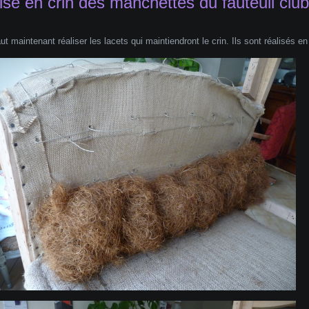
ise en crin des manchettes du fauteuil club
faut maintenant réaliser les lacets qui maintiendront le crin. Ils sont réalisés e