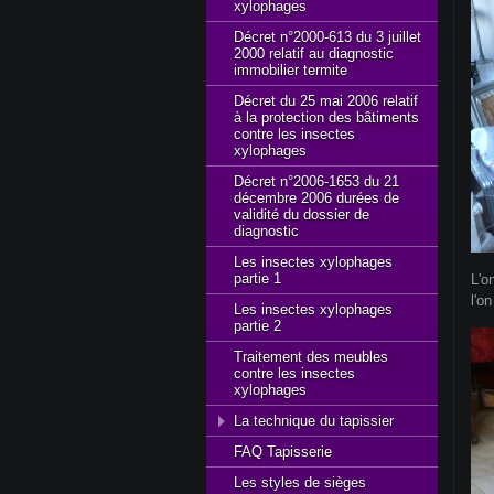
xylophages
Décret n°2000-613 du 3 juillet
2000 relatif au diagnostic
immobilier termite
Décret du 25 mai 2006 relatif
à la protection des bâtiments
contre les insectes
xylophages
Décret n°2006-1653 du 21
décembre 2006 durées de
validité du dossier de
diagnostic
Les insectes xylophages
partie 1
L'o
l'o
Les insectes xylophages
partie 2
Traitement des meubles
contre les insectes
xylophages
La technique du tapissier
FAQ Tapisserie
Les styles de sièges