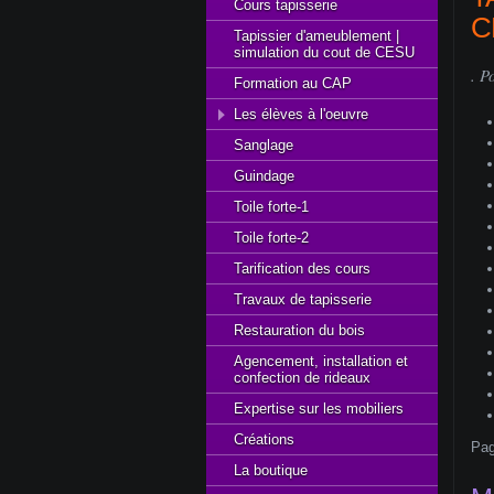
Cours tapisserie
C
Tapissier d'ameublement |
simulation du cout de CESU
. P
Formation au CAP
Les élèves à l'oeuvre
Sanglage
Guindage
Toile forte-1
Toile forte-2
Tarification des cours
Travaux de tapisserie
Restauration du bois
Agencement, installation et
confection de rideaux
Expertise sur les mobiliers
Créations
Pag
La boutique