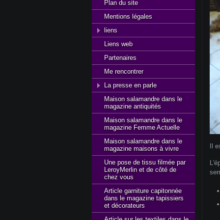
Plan du site
Mentions légales
liens
Liens web
Partenaires
Me rencontrer
La presse en parle
Maison salamandre dans le
magazine antiquités
Maison salamandre dans le
magazine Femme Actuelle
Maison salamandre dans le
Il 
magazine maisons à vivre
Une pose de tissu filmée par
L'é
LeroyMerlin et de côté de
ser
chez vous
Article garniture capitonnée
dans le magazine tapissiers
et décorateurs
Article sur les textiles dans le