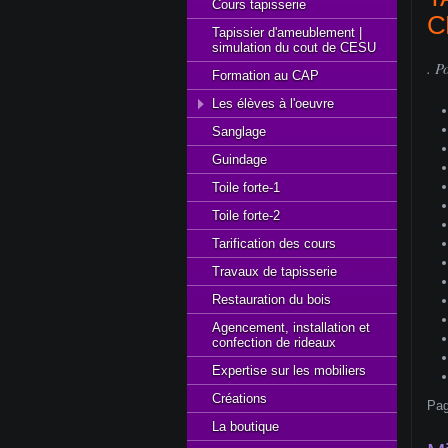
Cours tapisserie
C
Tapissier d'ameublement |
simulation du cout de CESU
. P
Formation au CAP
Les élèves à l'oeuvre
Sanglage
Guindage
Toile forte-1
Toile forte-2
Tarification des cours
Travaux de tapisserie
Restauration du bois
Agencement, installation et
confection de rideaux
Expertise sur les mobiliers
Créations
Pag
La boutique