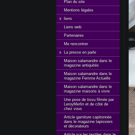
Plan du site
Mentions légales
liens
Liens web
Partenaires
déc
Me rencontrer
La presse en parle
Maison salamandre dans le
magazine antiquités
Maison salamandre dans le
magazine Femme Actuelle
Maison salamandre dans le
magazine maisons à vivre
Une pose de tissu filmée par
LeroyMerlin et de côté de
chez vous
Article garniture capitonnée
dans le magazine tapissiers
et décorateurs
Article sur les textiles dans le