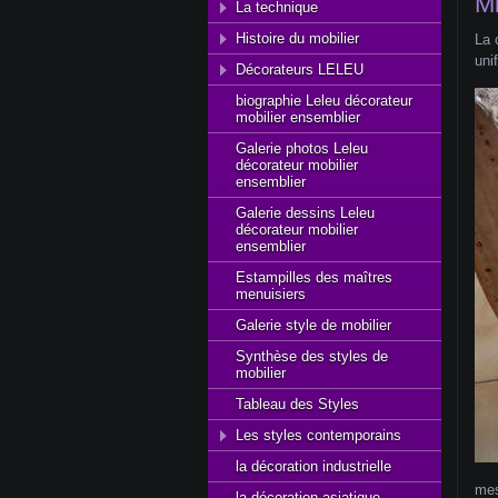
Mi
La technique
Histoire du mobilier
La 
uni
Décorateurs LELEU
biographie Leleu décorateur
mobilier ensemblier
Galerie photos Leleu
décorateur mobilier
ensemblier
Galerie dessins Leleu
décorateur mobilier
ensemblier
Estampilles des maîtres
menuisiers
Galerie style de mobilier
Synthèse des styles de
mobilier
Tableau des Styles
Les styles contemporains
la décoration industrielle
mes
la décoration asiatique