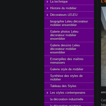
L'
La technique
Histoire du mobilier
Décorateurs LELEU
biographie Leleu décorateur
mobilier ensemblier
Galerie photos Leleu
décorateur mobilier
ensemblier
Galerie dessins Leleu
décorateur mobilier
ensemblier
Estampilles des maîtres
menuisiers
Galerie style de mobilier
Synthèse des styles de
mobilier
Tableau des Styles
emb
Les styles contemporains
la décoration industrielle
Cet
fut
la décoration asiatique