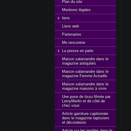
Plan du site
Mentions légales
liens
Liens web
Partenaires
Me rencontrer
La presse en parle
Maison salamandre dans le
magazine antiquités
Maison salamandre dans le
magazine Femme Actuelle
Maison salamandre dans le
magazine maisons à vivre
Une pose de tissu filmée par
LeroyMerlin et de côté de
chez vous
Article garniture capitonnée
dans le magazine tapissiers
et décorateurs
Article sur les textiles dans le