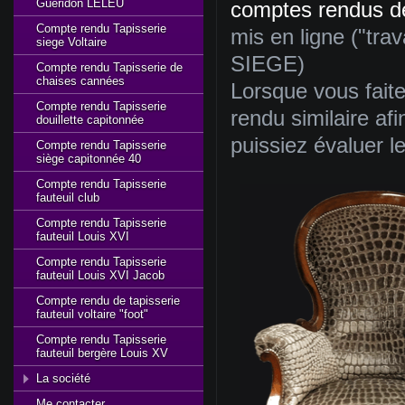
Gueridon LELEU
comptes
rendus
d
Compte rendu Tapisserie
mis
en
ligne
("
tra
siege Voltaire
SIEGE)
Compte rendu Tapisserie de
chaises cannées
Lorsque
vous
fait
Compte rendu Tapisserie
rendu
similaire
afi
douillette capitonnée
puissiez
évaluer
l
Compte rendu Tapisserie
siège capitonnée 40
Compte rendu Tapisserie
fauteuil club
Compte rendu Tapisserie
fauteuil Louis XVI
Compte rendu Tapisserie
fauteuil Louis XVI Jacob
Compte rendu de tapisserie
fauteuil voltaire "foot"
Compte rendu Tapisserie
fauteuil bergère Louis XV
La société
Me contacter