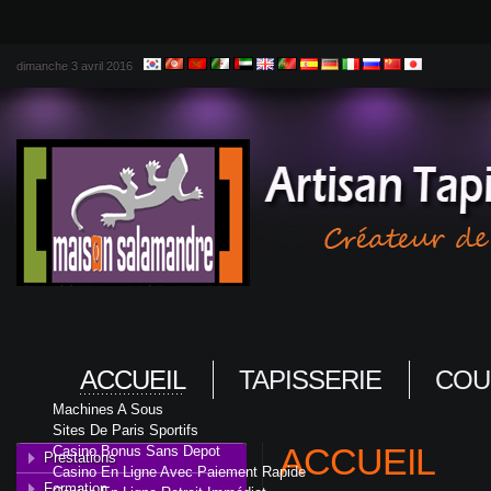
dimanche 3 avril 2016
ACCUEIL
TAPISSERIE
COU
Machines A Sous
Sites De Paris Sportifs
ACCUEIL
Casino Bonus Sans Depot
Prestations
Casino En Ligne Avec Paiement Rapide
Formation