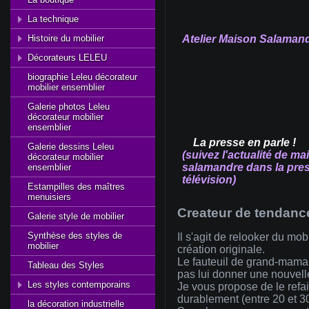
La technique
Histoire du mobilier
Atelier Maison Salaman
Décorateurs LELEU
biographie Leleu décorateur
mobilier ensemblier
Galerie photos Leleu
décorateur mobilier
ensemblier
La presse en parle !
Galerie dessins Leleu
(suivez l'actualité de ma
décorateur mobilier
salamandre dans la pres
ensemblier
télévision)
Estampilles des maîtres
menuisiers
Createur de
tendanc
Galerie style de mobilier
Synthèse des styles de
Il
s'agit
de
relooker
du
mobi
mobilier
création
originale
.
Le fauteuil de
grand-mama
Tableau des Styles
pas
lui
donner
une
nouvell
Les styles contemporains
Je
vous
propose de le
refa
durablement
(
entre
20 et 3
la décoration industrielle