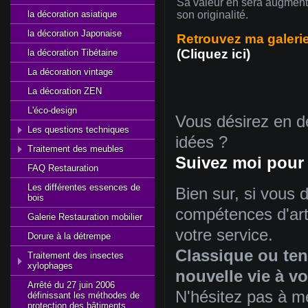
Sa
valeur
en sera
augmen
la décoration asiatique
son
originalité
.
la décoration Japonaise
Retrouvez ma galerie
(Cliquez ici)
la décoration Tibétaine
La décoration vintage
La décoration ZEN
L'éco-design
Vous
désirez
en
d
Les questions techniques
idées
?
Traitement des meubles
Suivez
moi
pou
FAQ Restauration
Les différentes essences de
Bien
sur
,
si
vous
d
bois
compétences
d'ar
Galerie Restauration mobilier
votre
service.
Dorure à la détrempe
Classique
ou
te
Traitement des insectes
xylophages
nouvelle vie
à
vo
Arrêté du 27 juin 2006
N'hésitez
pas
à
m
définissant les méthodes de
protection des bâtiments