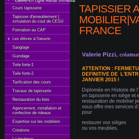
Casino En Ligne Retrait Immédiat
TAPISSIER
Cours tapisserie
MOBILIER|VA
Tapissier d'ameublement |
simulation du cout de CESU
FRANCE
Formation au CAP
Les élèves à l'oeuvre
Sanglage
Valerie
Pizzi
,
créateur
Guindage
Toile forte-1
ATTENTION : FERMET
Toile forte-2
DEFINITIVE DE L'ENT
JANVIER 2015 !
Tarification des cours
Diplomée
en
Histoire
de
l
Travaux de tapisserie
en
tapisserie
en
siège
et 
Restauration du bois
restauration
de
mobilier
je
vous
offre
mes
services
d'
Agencement, installation et
pour
confection de rideaux
Expertise sur les mobiliers
restaure
r vos
sièges
ou
vos
meubles
.
Créations
La boutique