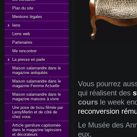
Plan du site
Mentions légales
liens
Liens web
Partenaires
Me rencontrer
La presse en parle
Maison salamandre dans le
magazine antiquités
Maison salamandre dans le
Vous
pourrez
auss
magazine Femme Actuelle
qui
réalisent
des
s
Maison salamandre dans le
magazine maisons à vivre
cours
le week en
Une pose de tissu filmée par
reconversion
rému
LeroyMerlin et de côté de
chez vous
Le
Musée
des
An
Article garniture capitonnée
dans le magazine tapissiers
eux
,
et décorateurs