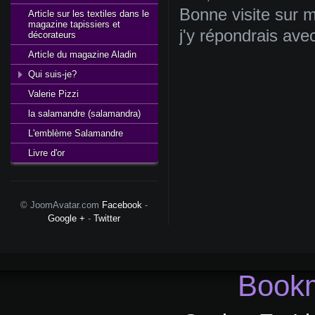
Bonne
visite
sur
m
Article sur les textiles dans le
magazine tapissiers et
j'y
répondrais
ave
décorateurs
Article du magazine Aladin
Qui suis-je?
Valerie Pizzi
la salamandre (salamandra)
L'emblème Salamandre
Livre d'or
© JoomAvatar.com
Facebook
-
Google +
-
Twitter
Bookm