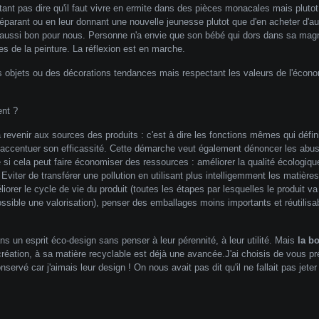
nt pas dire qu'il faut vivre en ermite dans des pièces monacales mais pluto
réparant ou en leur donnant une nouvelle jeunesse plutot que d'en acheter d'autr
aussi bon pour nous. Personne n'a envie que son bébé qui dors dans sa magni
s de la peinture. La réflexion est en marche.
des objets ou des décorations tendances mais respectant les valeurs de l'écon
ent ?
evenir aux sources des produits : c'est à dire les fonctions mêmes qui défini
me d'accentuer son efficassité. Cette démarche veut également dénoncer les ab
e si cela peut faire économiser des ressources : améliorer la qualité écologiqu
 Eviter de transférer une pollution en utilisant plus intelligemment les matièr
iorer le cycle de vie du produit (toutes les étapes par lesquelles le produit va
sible une valorisation), penser des emballages moins importants et réutilisab
 un esprit éco-design sans penser à leur pérennité, à leur utilité. Mais
la bo
 création, à sa matière recyclable est déjà une avancée.J'ai choisis de vous p
rvé car j'aimais leur design ! On nous avait pas dit qu'il ne fallait pas jeter