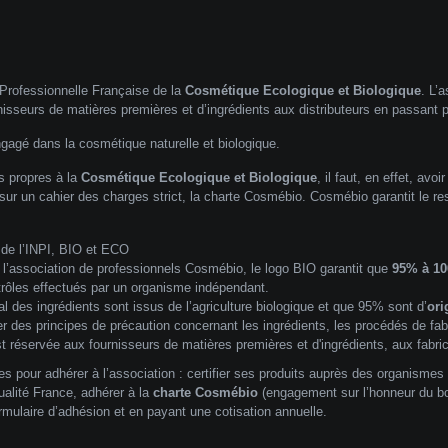
 Professionnelle Française de la
Cosmétique Ecologique et Biologique
. L’
nisseurs de matières premières et d’ingrédients aux distributeurs en passant pa
ngagé dans la cosmétique naturelle et biologique.
os propres à la
Cosmétique Ecologique et Biologique
, il faut, en effet, avo
 sur un cahier des charges strict,
la charte Cosmébio
. Cosmébio garantit le r
de l’INPI, BIO et ECO
e l’association de professionnels Cosmébio, le logo BIO garantit que
95% à 1
trôles effectués par un organisme indépendant.
al des ingrédients sont issus de l’agriculture biologique et que 95% sont d’
ori
 des principes de précaution concernant les ingrédients, les procédés de fabri
t réservée aux fournisseurs de matières premières et d'ingrédients, aux fabrica
s pour adhérer à l’association : certifier ses produits auprès des organismes
ualité France, adhérer à la
charte Cosmébio
(engagement sur l’honneur du bo
rmulaire d’adhésion et en payant une cotisation annuelle.