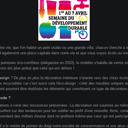
re vie, que l'on habite un petit studio ou une grande villa, chacun cherche à e
end également une place capitale dans notre vie et que vous soyez écolo ou n
eintures éco-certifiées (obligatoire en 2010), le mobilier s'habille de vernis é
sons ets plus pollué que celui qui est dehors !
design
? De plus en plus la décoration intérieure s'oriente vers des choix écol
ux recyclables car c'est aussi cela l'éco-design : créer des meubles uniques
nt pourront être réutilisés les éléments qui constituent ce type de décoration
mode ?
ations à venir des ressources préservées. La décoration est soumise au même 
urfent sur des tendances pour les oublier au profit d'une nouvelle. Ainsi, cera
endent des milliers d'euros dont ne profitent même pas ceux qui ont participés
il a le mérite de pointer du doigt notre société de consommation et ses abus