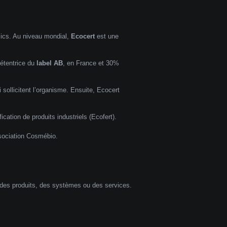
blics. Au niveau mondial,
Ecocert
est une
détentrice du
label AB
, en France et 30%
 sollicitent l’organisme. Ensuite, Ecocert
fication de produits industriels (Ecofert).
sociation
Cosmébio
.
à des produits, des systèmes ou des services.