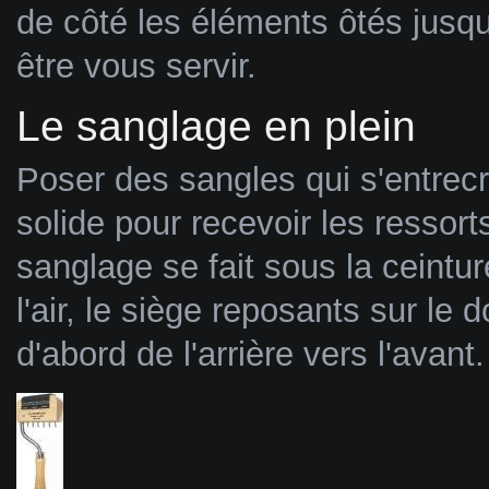
de côté les éléments ôtés jusqu'à
être vous servir.
Le sanglage en plein
Poser des sangles qui s'entrecr
solide pour recevoir les ressort
sanglage se fait sous la ceintur
l'air, le siège reposants sur le
d'abord de l'arrière vers l'avant.