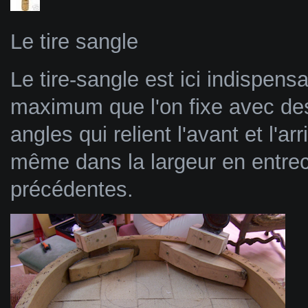
Le tire sangle
Le tire-sangle est ici indispens
maximum que l'on fixe avec des
angles qui relient l'avant et l'a
même dans la largeur en entrec
précédentes.