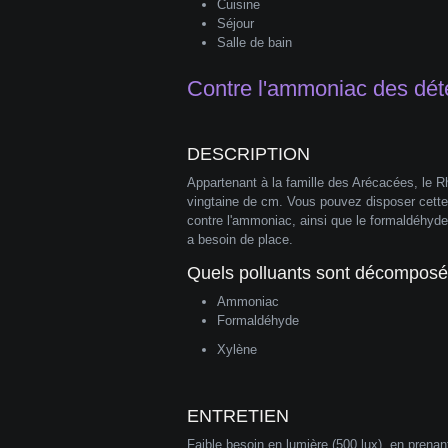
Cuisine
Séjour
Salle de bain
Contre l'ammoniac des déte
DESCRIPTION
Appartenant à la famille des Arécacées, le Rh
vingtaine de cm. Vous pouvez disposer cette p
contre l'ammoniac, ainsi que le formaldéhyde
a besoin de place.
Quels polluants sont décomposés
Ammoniac
Formaldéhyde
Xylène
ENTRETIEN
Faible besoin en lumière (500 lux), en prenan