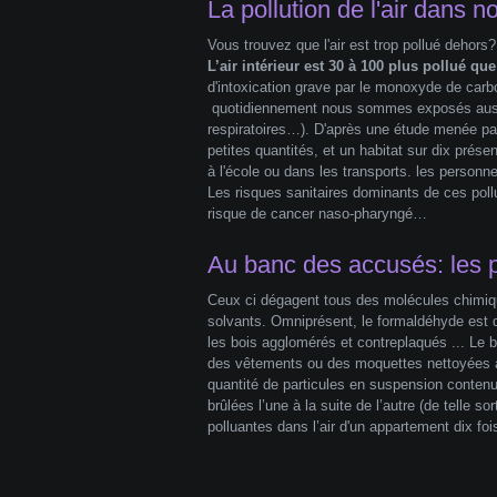
La pollution de l'air dans no
Vous trouvez que l'air est trop pollué dehors?
L’air intérieur est 30 à 100 plus pollué que 
d'intoxication grave par le monoxyde de carbo
quotidiennement nous sommes exposés aussi en
respiratoires…). D'après une étude menée par l
petites quantités, et un habitat sur dix prés
à l'école ou dans les transports. les personn
Les risques sanitaires dominants de ces poll
risque de cancer naso-pharyngé…
Au banc des accusés: les p
Ceux ci dégagent tous des molécules chimique
solvants. Omniprésent, le formaldéhyde est dé
les bois agglomérés et contreplaqués ... Le b
des vêtements ou des moquettes nettoyées à 
quantité de particules en suspension contenu
brûlées l’une à la suite de l’autre (de telle so
polluantes dans l’air d'un appartement dix fo