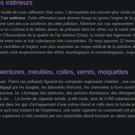
s intérieurs
 Inutile de vous calfeutrer chez vous. L'atmosphère est souvent plus viciée ent
l’air extérieur
. Cette affirmation peut étonner lorsqu’on ignore l’origine de la 
ne sont des cas extrêmes de cette pollution. Attention ces cas représentent u
 continue à de faibles doses de polluants dont les effets sur la santé ont ét
'Observatoire de la qualité de l'air intérieur (Oqai), la moitié des logements 
ente entre trois et huit substances très concentrées. Or nous passons 22 heures
es sensibles et fragiles sont plus exposées au risque médical de la pollution d
uants sont respectivement des effets neurologiques et immunologiques, risqu
eintures, meubles, colles, vernis, moquettes
s. Parmi ces polluants figurent les composés organiques volatiles , une vast
gagé par les bougies, les bâtonnets d'encens, les cheminées à foyer ouvert, l
enzène, lui, s'échappe des peintures, des parfums d'ambiance, des détergents 
sec ... La fumée de cigarette exhale, à elle seule, plus de 4 000 substance
es dans les gaz d’échappement d’une voiture diesel et celle dans la fumée prod
rte qu'à tout instant
t
de l'expérience, une seule cigarette se consumait) ont pr
is supérieure à celle produite par une automobile diesel tournant au ralenti p