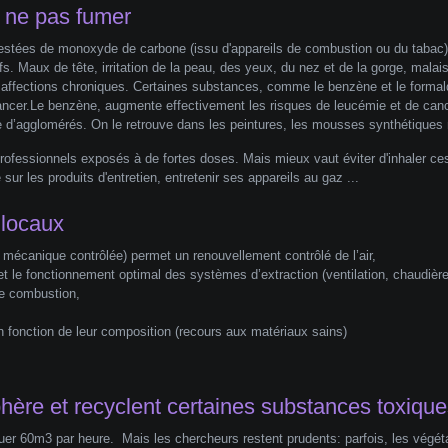
t ne pas fumer
festées de monoxyde de carbone (issu d'appareils de combustion ou du tabac),
s. Maux de tête, irritation de la peau, des yeux, du nez et de la gorge, malaise
 affections chroniques. Certaines substances, comme le benzène et le forma
cancer.Le benzène, augmente effectivement les risques de leucémie et de cance
le d’agglomérés. On le retrouve dans les peintures, les mousses synthétiques 
ofessionnels exposés à de fortes doses. Mais mieux vaut éviter d'inhaler ces
e sur les produits d'entretien, entretenir ses appareils au gaz ...
s locaux
 mécanique contrôlée) permet un renouvellement contrôlé de l’air,
rmet le fonctionnement optimal des systèmes d’extraction (ventilation, chaudiè
de combustion,
en fonction de leur composition (recours aux matériaux sains)
sphère et recyclent certaines substances toxique
er 60m3 par heure. Mais les chercheurs restent prudents: parfois, les végéta