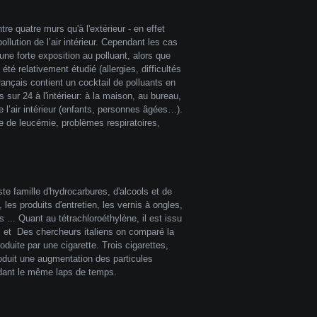
re quatre murs qu'à l'extérieur - en effet
pollution de l’air intérieur. Cependant les cas
ne forte exposition au polluant, alors que
é relativement étudié (allergies, difficultés
français contient un cocktail de polluants en
 sur 24 à l'intérieur: à la maison, au bureau,
e l’air intérieur (enfants, personnes âgées…).
e de leucémie, problèmes respiratoires,
e famille d'hydrocarbures, d'alcools et de
es produits d'entretien, les vernis à ongles,
... Quant au tétrachloroéthylène, il est issu
s et Des chercheurs italiens on comparé la
uite par une cigarette. Trois cigarettes,
oduit une augmentation des particules
endant le même laps de temps.