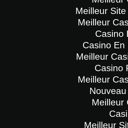
Meilleur Sit
Meilleur Ca
Casino 
Casino En 
Meilleur Cas
Casino 
Meilleur Ca
Nouveau 
Meilleur
Casi
Meilleur Si