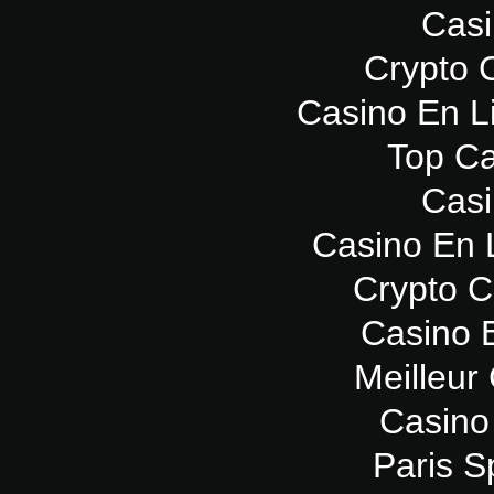
Casi
Crypto 
Casino En L
Top Ca
Casi
Casino En 
Crypto 
Casino 
Meilleur
Casino
Paris Sp