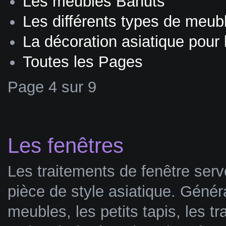
Les meubles Bahuts
Les différents types de meub
La décoration asiatique pour
Toutes les Pages
Page 4 sur 9
Les fenêtres
Les traitements de fenêtre ser
pièce de style asiatique. Génér
meubles, les petits tapis, les 