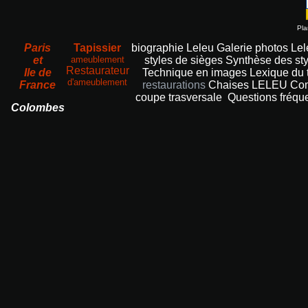
Pla
Paris
Tapissier
biographie Leleu
Galerie photos Le
et
ameublement
styles de sièges
Synthèse des sty
Restaurateur
Ile de
Technique en images
Lexique du 
d'ameublement
France
restaurations
Chaises LELEU
Com
coupe trasversale
Questions fréqu
Colombes