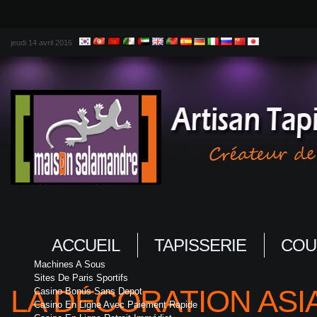
jeudi 14 avril 2016
ACCUEIL
TAPISSERIE
COU
Machines A Sous
Sites De Paris Sportifs
LA DÉCORATION ASI
Casino Bonus Sans Depot
Casino En Ligne Avec Paiement Rapide