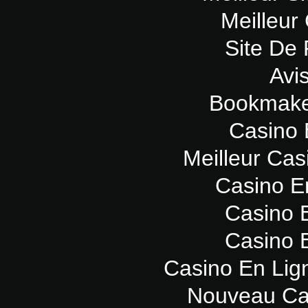
Meilleur
Site De 
Avi
Bookmaker
Casino 
Meilleur Cas
Casino E
Casino 
Casino 
Casino En Lig
Nouveau Ca