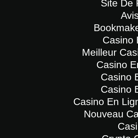
Site De 
Avi
Bookmaker
Casino 
Meilleur Cas
Casino E
Casino 
Casino 
Casino En Lig
Nouveau Ca
Casi