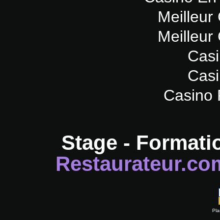
Meilleur
Meilleur
Casi
Casi
Casino 
Stage - Formati
Restaurateur.co
Pla