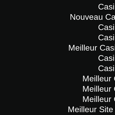
Casi
Nouveau Ca
Casi
Casi
Meilleur Cas
Casi
Casi
Meilleur
Meilleur
Meilleur
Meilleur Sit