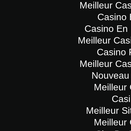
Meilleur Ca
Casino 
Casino En 
Meilleur Cas
Casino 
Meilleur Ca
Nouveau 
Meilleur
Casi
Meilleur Si
Meilleur