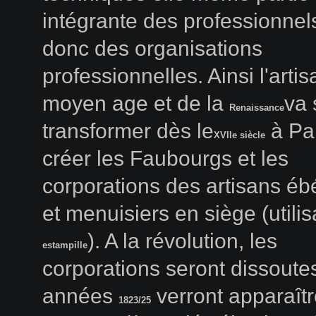
intégrante des professionnel
donc des organisations
professionnelles. Ainsi l'arti
moyen age et de la
va 
Renaissance
transformer dès le
à Par
XVIIe siècle
créer les Faubourgs et les
corporations des artisans éb
et menuisiers en siège (utilisa
). A la révolution, les
estampille
corporations seront dissoute
années
verront apparaîtr
1823/25