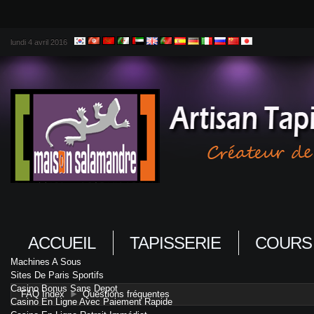
lundi 4 avril 2016
ACCUEIL
TAPISSERIE
COURS
Machines A Sous
Sites De Paris Sportifs
Casino Bonus Sans Depot
FAQ Index
Questions fréquentes
Casino En Ligne Avec Paiement Rapide