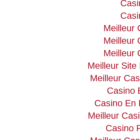
Casi
Casi
Meilleur
Meilleur
Meilleur
Meilleur Sit
Meilleur Cas
Casino 
Casino En L
Meilleur Cas
Casino 