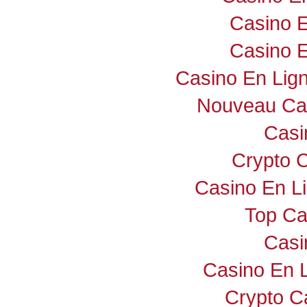
Casino E
Casino E
Casino En Lig
Nouveau Cas
Casi
Crypto 
Casino En L
Top Ca
Casi
Casino En 
Crypto C