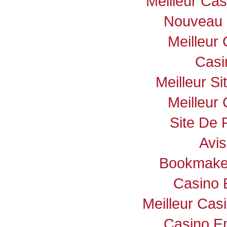
Meilleur Cas
Nouveau 
Meilleur
Casi
Meilleur Si
Meilleur
Site De P
Avis
Bookmaker
Casino 
Meilleur Cas
Casino E