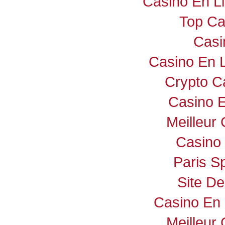
Casino En L
Top Ca
Casi
Casino En 
Crypto C
Casino E
Meilleur
Casino 
Paris Sp
Site De
Casino En 
Meilleur