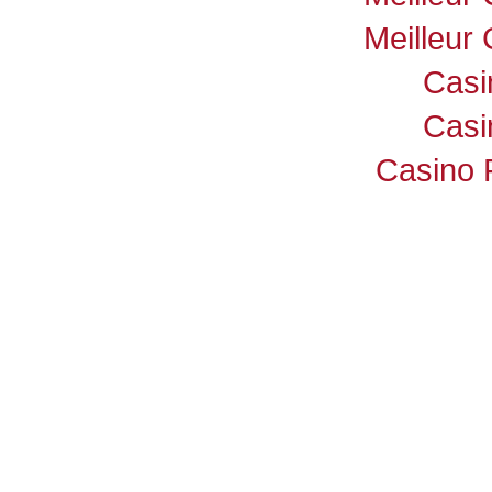
Meilleur
Casi
Casi
Casino 