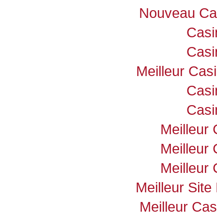
Nouveau Cas
Casi
Casi
Meilleur Cas
Casi
Casi
Meilleur
Meilleur
Meilleur
Meilleur Sit
Meilleur Cas