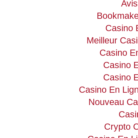
Avis
Bookmaker
Casino 
Meilleur Cas
Casino E
Casino E
Casino E
Casino En Lig
Nouveau Cas
Casi
Crypto 