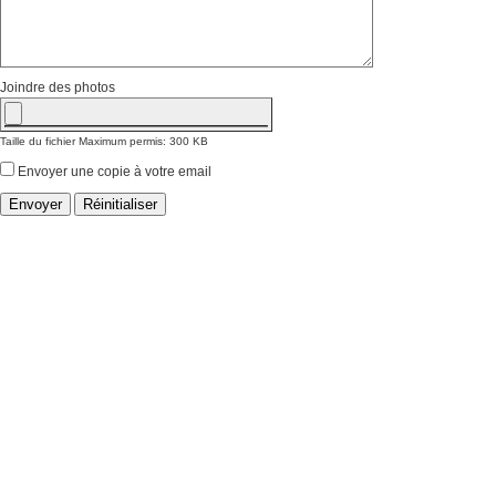
Joindre des photos
Taille du fichier Maximum permis: 300 KB
Envoyer une copie à votre email
Envoyer
Réinitialiser