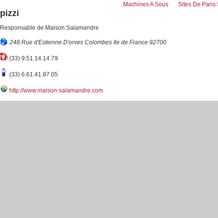
Machines A Sous
Sites De Paris 
pizzi
Responsable de Maison Salamandre
248 Rue d'Estienne D'orves
Colombes
Ile de France
92700
(33) 9.51.14.14.79
(33) 6.61.41.87.05
http://www.maison-salamandre.com