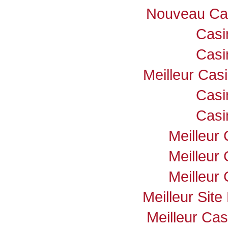
Nouveau Cas
Casi
Casi
Meilleur Cas
Casi
Casi
Meilleur
Meilleur
Meilleur
Meilleur Sit
Meilleur Cas